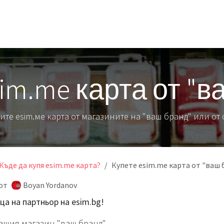
и какво?
Къде да купя?
Станете партньор
За контакти
im.me карта от "
ите esim.ме карта от магазините на "ваш бранд" или о
Къде да купя esim.me карта?
Купете esim.me карта от "ваш 
от
Boyan Yordanov
а на партньор на esim.bg!
ашия магазин "ваш бранд"