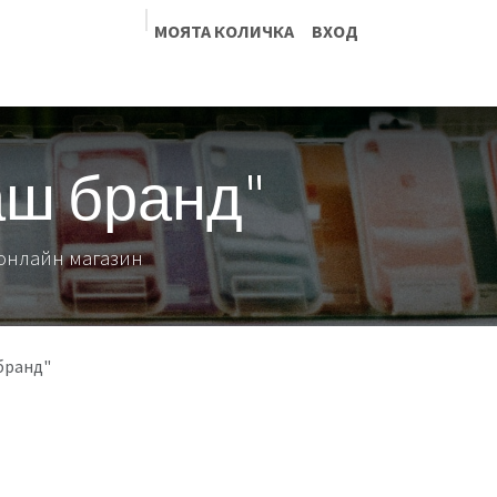
МОЯТА КОЛИЧКА
ВХОД
Блог
ваш бранд"
т онлайн магазин
бранд"