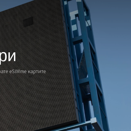
ри
ате eSIMme картите