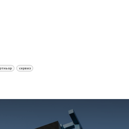
ртньор
сервиз