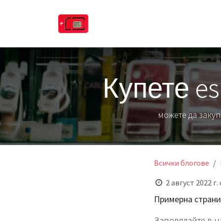
Преминете към съдържание
Начало
Цена eSIM карта
Как 
Купете es
можете да закуп
Всички блогове
2 август 2022 г.
Примерна страниц
Заповядайте в н