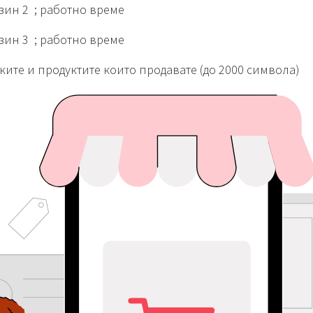
азин 2
; работно време
азин 3
; работно време
ките и продуктите които продавате (до 2000 символа)