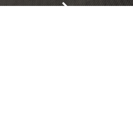
а България!
з