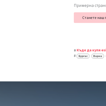
Примерна стран
Станете наш 
в
Къде да купя es
#
Бургас
Варна