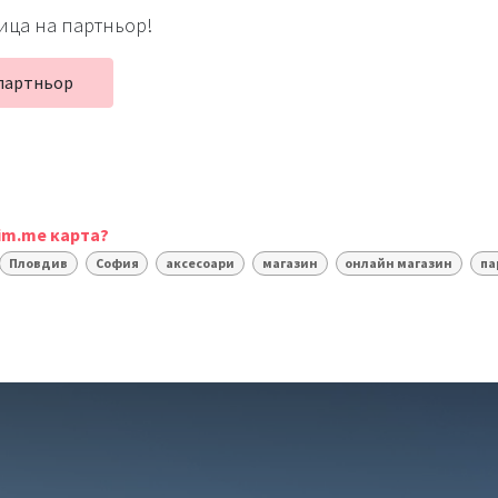
ица на партньор!
партньор
im.me карта?
Пловдив
София
аксесоари
магазин
онлайн магазин
па