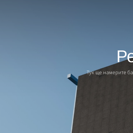
Ре
Тук ще намерите б