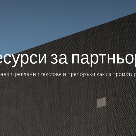
сурси за партньо
анери, рекламни текстове и препоръки как да промотир