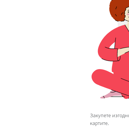
Закупете изгодн
картите.