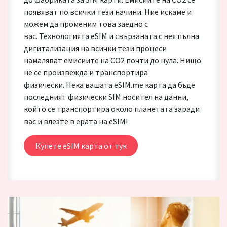
появяват по всички тези начини. Ние искаме и
можем да променим това заедно с
вас. Технологията eSIM и свързаната с нея пълна
дигитализация на всички тези процеси
намаляват емисиите на CO2 почти до нула. Нищо
не се произвежда и транспортира
физически. Нека вашата eSIM.me карта да бъде
последният физически SIM носител на данни,
който се транспортира около планетата заради
вас и влезте в ерата на eSIM!
Купете eSIM карта от тук