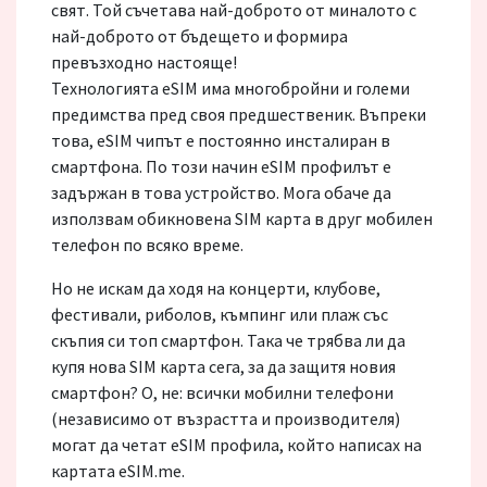
свят. Той съчетава най-доброто от миналото с
най-доброто от бъдещето и формира
превъзходно настояще!
Технологията eSIM има многобройни и големи
предимства пред своя предшественик. Въпреки
това, eSIM чипът е постоянно инсталиран в
смартфона. По този начин eSIM профилът е
задържан в това устройство. Мога обаче да
използвам обикновена SIM карта в друг мобилен
телефон по всяко време.
Но не искам да ходя на концерти, клубове,
фестивали, риболов, къмпинг или плаж със
скъпия си топ смартфон. Така че трябва ли да
купя нова SIM карта сега, за да защитя новия
смартфон? О, не: всички мобилни телефони
(независимо от възрастта и производителя)
могат да четат eSIM профила, който написах на
картата eSIM.me.