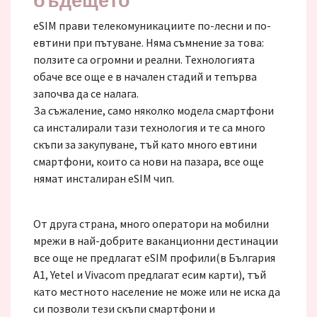
бъдещето
eSIM прави телекомуникациите по-лесни и по-
евтини при пътуване. Няма съмнение за това:
ползите са огромни и реални. Технологията
обаче все още е в начален стадий и тепърва
започва да се налага.
За съжаление, само няколко модела смартфони
са инсталирали тази технология и те са много
скъпи за закупуване, тъй като много евтини
смартфони, които са нови на пазара, все още
нямат инсталиран eSIM чип.
От друга страна, много оператори на мобилни
мрежи в най-добрите ваканционни дестинации
все още не предлагат eSIM профили(в България
A1, Yetel и Vivacom предлагат есим карти), тъй
като местното население не може или не иска да
си позволи тези скъпи смартфони и