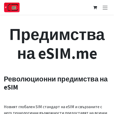
Преминете към съдържание
Предимства
на eSIM.me
Революционни предимства на
eSIM
Новият глобален SIM стандарт на eSIM и свързаните с
него технологични възможности предоставят на всички