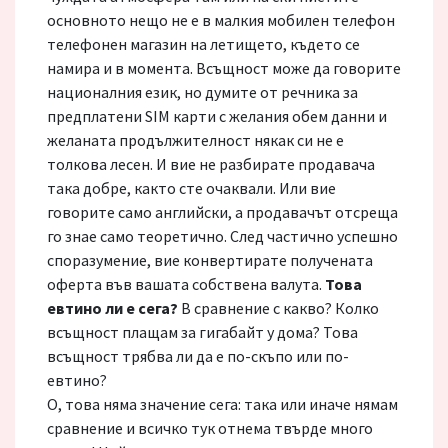
основното нещо не е в малкия мобилен телефон
телефонен магазин на летището, където се
намира и в момента. Всъщност може да говорите
националния език, но думите от речника за
предплатени SIM карти с желания обем данни и
желаната продължителност някак си не е
толкова лесен. И вие не разбирате продавача
така добре, както сте очаквали. Или вие
говорите само английски, а продавачът отсреща
го знае само теоретично. След частично успешно
споразумение, вие конвертирате получената
оферта във вашата собствена валута.
Това
евтино ли е сега?
В сравнение с какво? Колко
всъщност плащам за гигабайт у дома? Това
всъщност трябва ли да е по-скъпо или по-
евтино?
О, това няма значение сега: така или иначе нямам
сравнение и всичко тук отнема твърде много