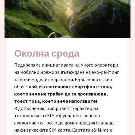
Околна среда
Подкрепяме инициативата на много оператори
на мобилни мрежи за въвеждане на еко-рейтинг
за нови модели смартфони. Едно нещо е ясно
обаче:
най-екологичният смартфон е това,
което вече не трябва да се произвежда,
тоест това, което вече използвате!
В допълнение, цифровият характер на
технологията eSIM е фундаментално по-
екологичен от все още доминиращия стандарт
на физическата SIM карта. Картата eSIM.me е