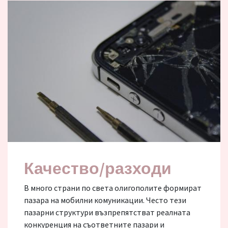
Качество/разходи
В много страни по света олигополите формират
пазара на мобилни комуникации. Често тези
пазарни структури възпрепятстват реалната
конкуренция на съответните пазари и