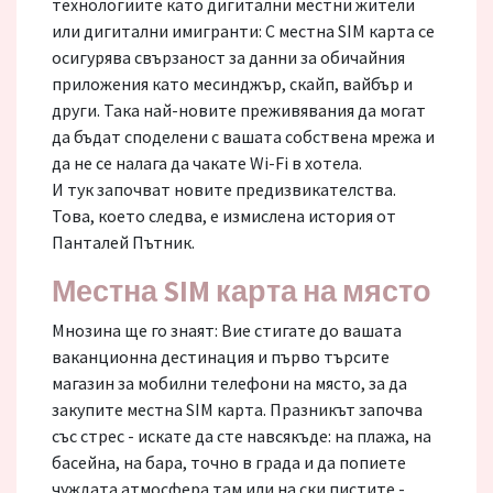
технологиите като дигитални местни жители
или дигитални имигранти: С местна SIM карта се
осигурява свързаност за данни за обичайния
приложения като месинджър, скайп, вайбър и
други. Така най-новите преживявания да могат
да бъдат споделени с вашата собствена мрежа и
да не се налага да чакате Wi-Fi в хотела.
И тук започват новите предизвикателства.
Това, което следва, е измислена история от
Панталей Пътник.
Местна SIM карта на място
Мнозина ще го знаят: Вие стигате до вашата
ваканционна дестинация и първо търсите
магазин за мобилни телефони на място, за да
закупите местна SIM карта. Празникът започва
със стрес - искате да сте навсякъде: на плажа, на
басейна, на бара, точно в града и да попиете
чуждата атмосфера там или на ски пистите -