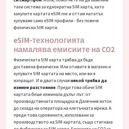
тази система за еднократна SIM карта, като
закупите картата eSIM.me и оттам нататък
купуваме само eSIM профили - без повече
физически SIM карти.
eSIM-технологията
намалява емисиите на CO2
Физическата SIM карта трябва да бъде
доставена физически. Или отивате в магазин и
купувате SIM картата на място, или ви я
изпращат. И в двата случая
някой трябва да
измине разстояние
. Преди това обаче SIM
картата беше изминала дълъг път: от
производствената площадка в Далечния изток
до склада на оператора на клетъчната мрежа. А
преди това суровините, използвани за
производството на SIM картата, също стигнаха
до фабриката за SIM карти. Емисиите на CO2 се