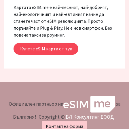
Картата eSIM.me е най-лесният, най-добрият,
най-екологичният и най-евтиният начин да
станете част от eSIM революцията. Просто
поръчайте и Plug & Play. Не е нов смартфон. Без
повече такси за роуминг.
Купете eSIM карта от тук
Официален партньор на
а
з
България! Copyright ©
БЛ Консултинг ЕООД
Контактна форма