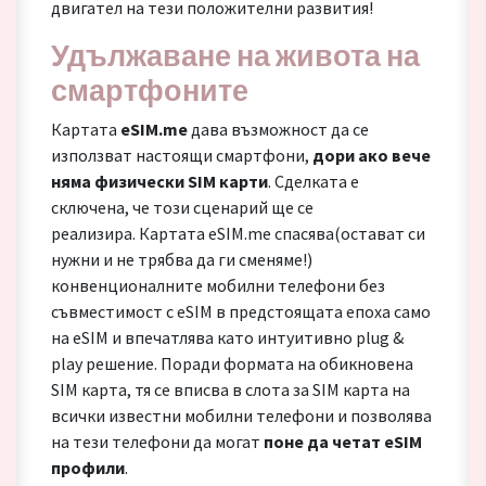
двигател на тези положителни развития!
Удължаване на живота на
смартфоните
Картата
eSIM.me
дава възможност да се
използват настоящи смартфони,
дори ако вече
няма физически SIM карти
. Сделката е
сключена, че този сценарий ще се
реализира. Картата eSIM.me спасява(остават си
нужни и не трябва да ги сменяме!)
конвенционалните мобилни телефони без
съвместимост с eSIM в предстоящата епоха само
на eSIM и впечатлява като интуитивно plug &
play решение. Поради формата на обикновена
SIM карта, тя се вписва в слота за SIM карта на
всички известни мобилни телефони и позволява
на тези телефони да могат
поне да четат eSIM
профили
.