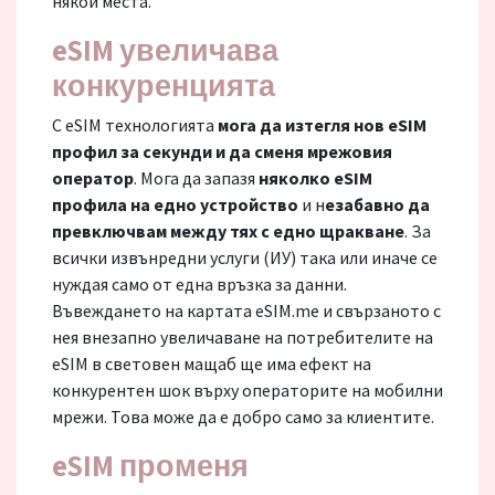
някои места.
eSIM увеличава
конкуренцията
С eSIM технологията
мога да изтегля нов eSIM
профил за секунди и да сменя мрежовия
оператор
. Мога да запазя
няколко eSIM
профила на едно устройство
и н
езабавно да
превключвам между тях с едно щракване
. За
всички извънредни услуги (ИУ) така или иначе се
нуждая само от една връзка за данни.
Въвеждането на картата eSIM.me и свързаното с
нея внезапно увеличаване на потребителите на
eSIM в световен мащаб ще има ефект на
конкурентен шок върху операторите на мобилни
мрежи. Това може да е добро само за клиентите.
eSIM променя