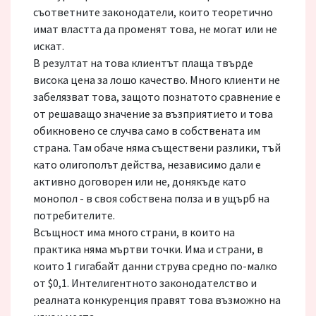
съответните законодатели, които теоретично
имат властта да променят това, не могат или не
искат.
В резултат на това клиентът плаща твърде
висока цена за лошо качество. Много клиенти не
забелязват това, защото познатото сравнение е
от решаващо значение за възприятието и това
обикновено се случва само в собствената им
страна. Там обаче няма съществени разлики, тъй
като олигополът действа, независимо дали е
активно договорен или не, донякъде като
монопол - в своя собствена полза и в ущърб на
потребителите.
Всъщност има много страни, в които на
практика няма мъртви точки. Има и страни, в
които 1 гигабайт данни струва средно по-малко
от $0,1. Интелигентното законодателство и
реалната конкуренция правят това възможно на