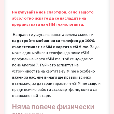
Не купувайте нов смартфон, само защото
абсолютно искате да се насладите на
предимствата на eSIM технологията.
Направете услуга на вашата зелена съвест и
надстройте мобилния си телефон до 100%
съвместимост с eSIM с картата eSIM.me
. За да
може един мобилен телефон да пише eSIM
профили на карта eSIM.me, той се нуждае от
поне Android 7. Тъй като аспектът на
устойчивостта на картата eSIM.me е особено
важен за нас, ние винаги ще правим всичко
възможно, за да гарантираме, че eSIM.me също и
преди всичко работи със смартфони, които са
възможно най-стари.
Няма повече физически