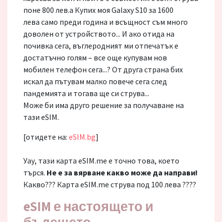
поне 800 лев.а Купих моя Galaxy S10 за 1600
лева само преди година и всъщност съм много
доволен от устройството... И ако отида на
почивка сега, въглеродният ми отпечатък е
достатъчно голям – все още купувам нов
мобилен телефон сега...? От друга страна бих
искал да пътувам малко повече сега след
пандемията и тогава ще си струва...
Може би има друго решение за получаване на
тази eSIM.
[отидете на:
eSIM.bg
]
Уау, тази карта eSIM.me е точно това, което
търся.
Не е за вярване какво може да направи!
Какво??? Карта eSIM.me струва под 100 лева ????
eSIM е настоящето и