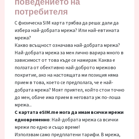
поведението на
потребителя
С физическа SIM карта трябва да реша: дали да
избера най-добрата мрежа? Или най-евтината
мрежа?
Какво всъщност означава най-добрата мрежа?
Най-добрата мрежа за мен лично варира много в
зависимост от това къде се намирам. Каква е
ползата от обективно най-доброто мрежово
покритие, ако на настоящата ми позиция няма
прием в това, което се предполага, че е най-
добрата мрежа? Моят приятел, който стои точно
до мен, обаче има прием в неговата уж по-лоша
мрежа...
С картата eSIM.me мога да имам всички мрежи
едновременно
: Най-добрата мрежа са всички
мрежи по едно и също време!
Използвам само предплатени тарифи. В мрежа,