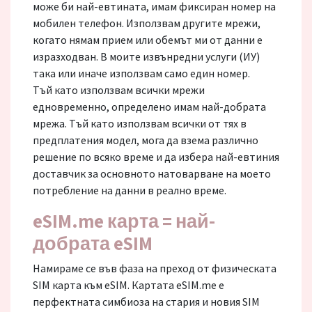
може би най-евтината, имам фиксиран номер на
мобилен телефон. Използвам другите мрежи,
когато нямам прием или обемът ми от данни е
изразходван. В моите извънредни услуги (ИУ)
така или иначе използвам само един номер.
Тъй като използвам всички мрежи
едновременно, определено имам най-добрата
мрежа. Тъй като използвам всички от тях в
предплатения модел, мога да взема различно
решение по всяко време и да избера най-евтиния
доставчик за основното натоварване на моето
потребление на данни в реално време.
eSIM.me карта = най-
добрата eSIM
Намираме се във фаза на преход от физическата
SIM карта към eSIM. Картата eSIM.me е
перфектната симбиоза на стария и новия SIM