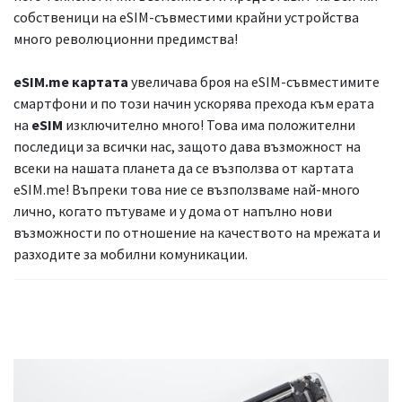
собственици на eSIM-съвместими крайни устройства
много революционни предимства!
eSIM.me картата
увеличава броя на eSIM-съвместимите
смартфони и по този начин ускорява прехода към ерата
на
eSIM
изключително много! Това има положителни
последици за всички нас, защото дава възможност на
всеки на нашата планета да се възползва от картата
eSIM.me! Въпреки това ние се възползваме най-много
лично, когато пътуваме и у дома от напълно нови
възможности по отношение на качеството на мрежата и
разходите за мобилни комуникации.