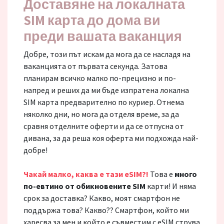
Доставяне на локалната
SIM карта до дома ви
преди вашата ваканция
Добре, този път искам да мога да се насладя на
ваканцията от първата секунда. Затова
планирам всичко малко по-прецизно и по-
напред и реших да ми бъде изпратена локална
SIM карта предварително по куриер. Отнема
няколко дни, но мога да отделя време, за да
сравня отделните оферти и да се отпусна от
дивана, за да реша коя оферта ми подхожда най-
добре!
Чакай малко, каква е тази eSIM?!
Това е
много
по-евтино от обикновените SIM
карти! И няма
срок за доставка? Какво, моят смартфон не
поддържа това? Какво?? Смартфон, който ми
харесва за мен и който е съвместим с eSIM струва