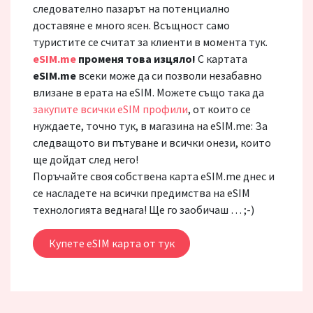
следователно пазарът на потенциално
доставяне е много ясен. Всъщност само
туристите се считат за клиенти в момента тук.
eSIM.me
променя това изцяло!
С картата
eSIM.me
всеки може да си позволи незабавно
влизане в ерата на eSIM. Можете също така да
закупите всички eSIM профили
, от които се
нуждаете, точно тук, в магазина на eSIM.me: За
следващото ви пътуване и всички онези, които
ще дойдат след него!
Поръчайте своя собствена карта eSIM.me днес и
се насладете на всички предимства на eSIM
технологията веднага! Ще го заобичаш … ;-)
Купете eSIM карта от тук