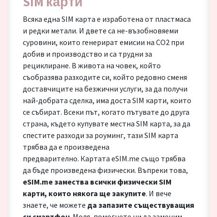
SIM карти
Всяка една SIM карта е изработена от пластмаса
и редки метали. И двете са не-възобновяеми
суровини, които генерират емисии на CO2 при
добив и производство и са трудни за
рециклиране. В живота на човек, който
съобразява разходите си, който редовно сменя
доставчиците на безжични услуги, за да получи
най-добрата сделка, има доста SIM карти, които
се събират. Всеки път, когато пътувате до друга
страна, където купувате местна SIM карта, за да
спестите разходи за роуминг, тази SIM карта
трябва да е произведена
предварително. Картата eSIM.me също трябва
да бъде произведена физически. Въпреки това,
eSIM.me замества всички физически SIM
карти, които някога ще закупите
. И вече
знаете, че можете
да запазите съществуващия
си смартфон
. Моля, помогнете ни да заменим