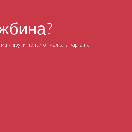
ужбина?
ма и други ползи от малката карта на