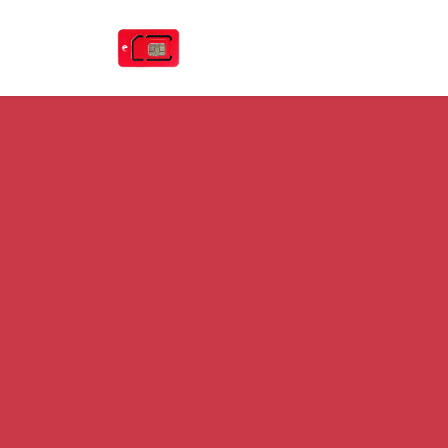
Преминете към съдържание
Начало
Цена eSIM карта
Как 