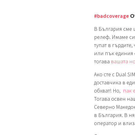
#badcoverage
От
В България сме 
релеф. Имаме си
тупат в гърдите,
или пък единия о
тогава
вашата но
Ако сте с Dual S
доставчика в еди
обхват! Но,
пак 
Тогава освен наш
Северно Македон
в България. В н
оператор и влиза