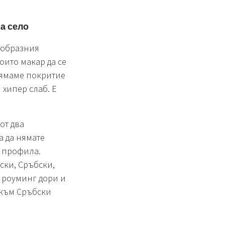
а село
ообразния
оито макар да се
 нямаме покритие
 хипер слаб. Е
от два
а да нямате
и профила.
ски, Сръбски,
 роуминг дори и
 към Сръбски