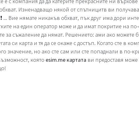
е е с компания да да катерите прекрасните ни върхове
 обхват. Изненадващо някой от спътницитв ви получа
 ... Вие нямате никакъв обхват, пък друг има дори инте
етките на един оператор може и да имат покритие на по
ите за съжаление да нямат. Решението: ами ако можете б
ата си карта и тя да се окаже с достъп. Когато сте в к
ого значение, но ако сте сам или сте попаднали в по-к
възможност, която
esim.me картата
ви предоставя може 
що!
ха ви служебен телефон от новата работа
im.me
картата според модела на телефона можете да има
обилно устройство - двата активни или да ги превключв
 личната от служебната комуникация. При Dual SIM тел
, ако не искате да давате личния си номер за служебни