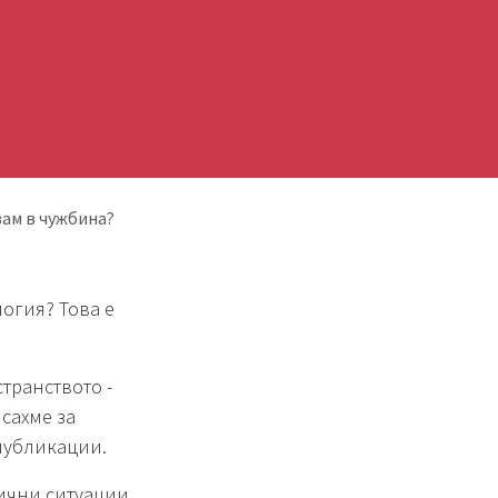
вам в чужбина?
логия? Това е
транството -
сахме за
публикации.
ични ситуации.