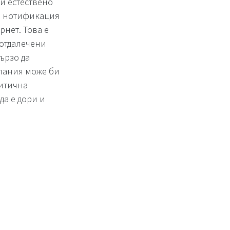
 и естествено
ва нотификация
рнет. Това е
-отдалечени
ързо да
омпания може би
ритична
да е дори и
те и двата
ате за да можете
ефон сте още по-
 цели - разни