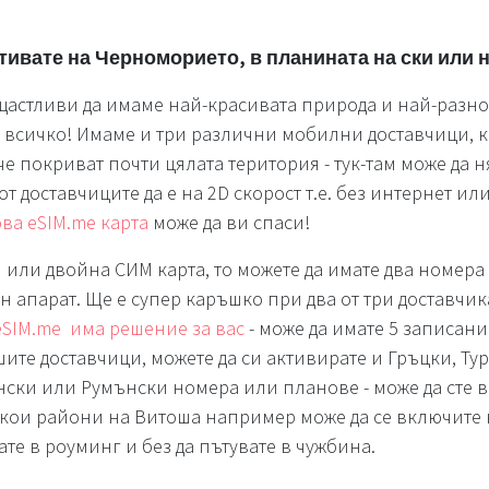
ивате на Черноморието, в планината на ски или н
щастливи да имаме най-красивата природа и най-разн
 всичко! Имаме и три различни мобилни доставчици, к
 че покриват почти цялата територия - тук-там може да
т доставчиците да е на 2D скорост т.е. без интернет или
ва eSIM.me карта
може да ви спаси!
IM или двойна СИМ карта, то можете да имате два номера 
н апарат. Ще е супер каръшко при два от три доставчик
eSIM.me има решение за вас
- може да имате 5 записан
ите доставчици, можете да си активирате и Гръцки, Тур
ски или Румънски номера или планове - може да сте в
якои райони на Витоша например може да се включите
те в роуминг и без да пътувате в чужбина.