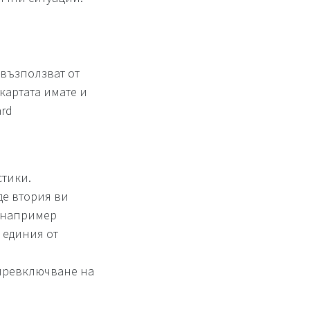
 възползват от
картата имате и
ard
стики.
де втория ви
- например
 единия от
 превключване на