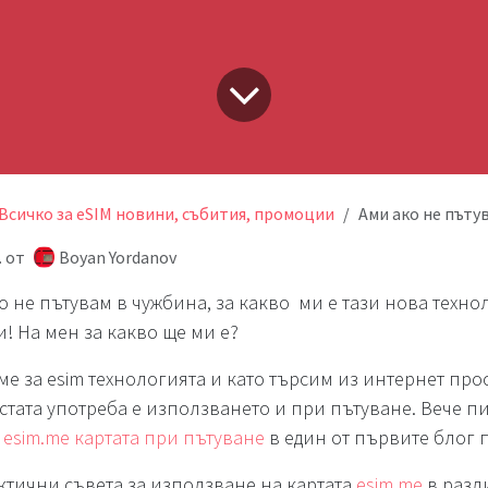
Всичко за eSIM новини, събития, промоции
Ами ако не пъту
.
от
Boyan Yordanov
о не пътувам в чужбина, за какво ми е тази нова техно
! На мен за какво ще ми е?
е за esim технологията и като търсим из интернет прос
стата употреба е използването и при пътуване. Вече пи
 esim.me картата при пътуване
в един от първите блог 
ктични съвета за използване на картата
esim.me
в разл