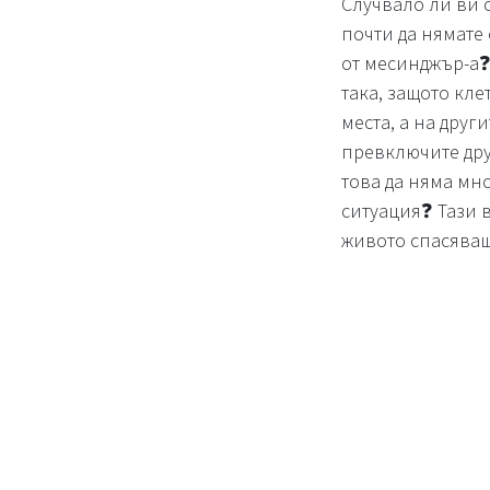
Случвало ли ви с
почти да нямате
от месинджър-а❓❗
така, защото кл
места, а на друг
превключите друг
това да няма мн
ситуация❓ Тази 
живото спасява
#twoinone
Дадо
С помощта на
es
номера в едно м
ясно да отделите
гъвкави. Особено