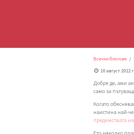
Всички блогове
10 август 2022 г
Добре де, ами ак
само за пътуващи
Когато обяснявам
наистина най-че
предимствата на
Ето няколко пра