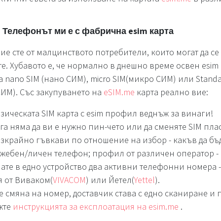
M
Телефонът ми е с фабрична esim карта
Вие сте от малцинството потребители, които могат да се
е. Хубавото е, че нормално в днешно време освен esim 
 nano SIM (нано СИМ), micro SIM(микро СИМ) или Stand
СИМ). Със закупуването на
eSIM.me
карта реално вие:
ическата SIM карта с esim профил веднъж за винаги!
а няма да ви е нужно пин-чето или да сменяте SIM пла
езкрайно гъвкави по отношение на избор - какъв да бъ
ужебен/личен телефон; профил от различен оператор 
ате в едно устройство два активни телефонни номера -
ия от Виваком(
VIVACOM
) или Йетел(
Yettel
).
е смяна на номер, доставчик става с едно сканиране и
жте
инструкцията за експлоатация на esim.me
.