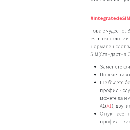
#integratedeSI
Това е чудесно! 
esim технологиит
нормален слот за
SIM(Стандартна 
Заменете физ
Повече никог
Ще бъдете б
профил - сл
можете да им
А1(
A1
), друг
Оттук насетн
профил - ви